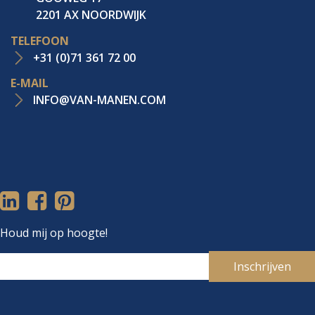
2201 AX NOORDWIJK
TELEFOON
+31 (0)71 361 72 00
E-MAIL
INFO@VAN-MANEN.COM
Houd mij op hoogte!
Inschrijven
Je e-mailadres