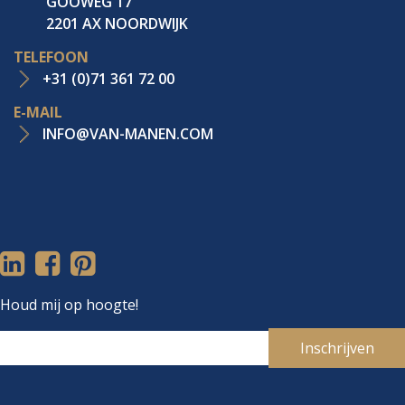
GOOWEG 17
2201 AX NOORDWIJK
TELEFOON
+31 (0)71 361 72 00
E-MAIL
INFO@VAN-MANEN.COM
Houd mij op hoogte!
Inschrijven
Je e-mailadres