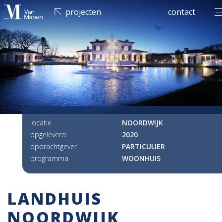
men
projecten
contact
locatie
NOORDWIJK
opgeleverd
2020
opdrachtgever
PARTICULIER
programma
WOONHUIS
LANDHUIS
NOORDWIJK