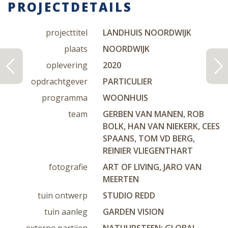
PROJECTDETAILS
projecttitel
LANDHUIS NOORDWIJK
plaats
NOORDWIJK
oplevering
2020
opdrachtgever
PARTICULIER
programma
WOONHUIS
team
GERBEN VAN MANEN, ROB
BOLK, HAN VAN NIEKERK, CEES
SPAANS, TOM VD BERG,
REINIER VLIEGENTHART
fotografie
ART OF LIVING, JARO VAN
MEERTEN
tuin ontwerp
STUDIO REDD
tuin aanleg
GARDEN VISION
externe partijen
NATUURSTEEN: GLOBAL