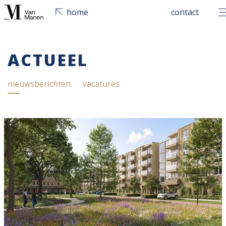
men
home
contact
ACTUEEL
nieuwsberichten
vacatures