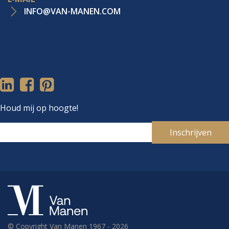
INFO@VAN-MANEN.COM
Houd mij op hoogte!
Inschrijven
Je e-mailadres
© Copyright Van Manen 1967 - 2026