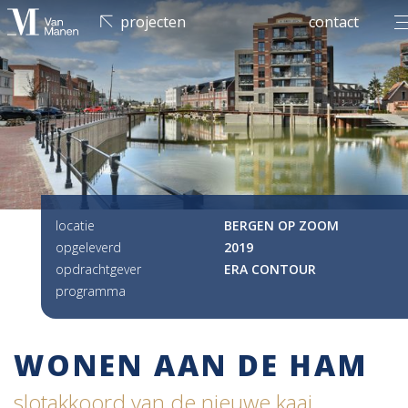
men
projecten
contact
locatie
BERGEN OP ZOOM
opgeleverd
2019
opdrachtgever
ERA CONTOUR
programma
WONEN AAN DE HAM
slotakkoord van de nieuwe kaai